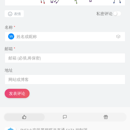
私密评论
表情
名称
*
🎲
邮箱
*
地址
发表评论
热
最
随
门
新
机
文
评
文
PVE8.0 安装黑群晖并直通 SATA 控制器