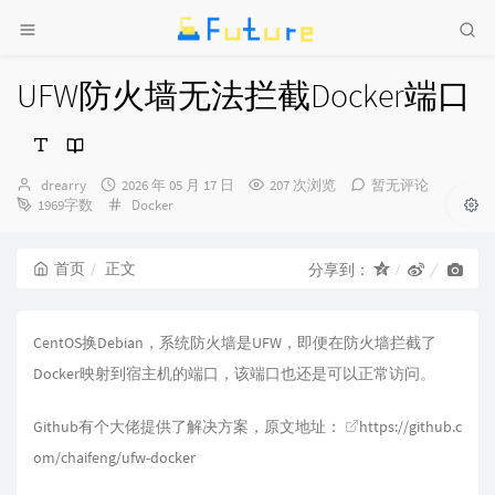
UFW防火墙无法拦截Docker端口
博
发
drearry
2026 年 05 月 17 日
207 次浏览
暂无评论
主：
布
分
1969字数
Docker
时
类：
间：
首页
正文
分享到：
CentOS换Debian，系统防火墙是UFW，即便在防火墙拦截了
Docker映射到宿主机的端口，该端口也还是可以正常访问。
Github有个大佬提供了解决方案，原文地址：
https://github.c
om/chaifeng/ufw-docker