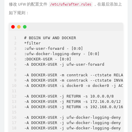
修改 UFW 的配置文件
，在最后添加上
/etc/ufw/after.rules
如下规则：
# BEGIN UFW AND DOCKER

*filter

:ufw-user-forward - [0:0]

:ufw-docker-logging-deny - [0:0]

:DOCKER-USER - [0:0]

-A DOCKER-USER -j ufw-user-forward

-A DOCKER-USER -m conntrack --ctstate RELATED,
-A DOCKER-USER -m conntrack --ctstate INVALID 
-A DOCKER-USER -i docker0 -o docker0 -j ACCEPT
-A DOCKER-USER -j RETURN -s 10.0.0.0/8

-A DOCKER-USER -j RETURN -s 172.16.0.0/12

-A DOCKER-USER -j RETURN -s 192.168.0.0/16

-A DOCKER-USER -j ufw-docker-logging-deny -m c
-A DOCKER-USER -j ufw-docker-logging-deny -m c
-A DOCKER-USER -j ufw-docker-logging-deny -m c