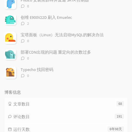
章
论
章
评
8
论
数：
创维 E900V22D 刷入 Emuelec
评
2
论
数：
宝塔面板（Linux）无法启动MySQL的解决办法
评
0
论
数：
部署CDN出现的问题 重定向的次数过多
评
0
论
数：
Typecho 找回密码
评
0
论
数：
博客信息
文章数目
68
评论数目
191
运行天数
6年98天