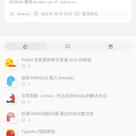
RSSHub 服务docker run -d --name rs...
drearry
2023 年 06 月 23 日
暂无评论
热
最
随
门
新
机
文
评
文
PVE8.0 安装黑群晖并直通 SATA 控制器
章
论
章
评
8
论
数：
创维 E900V22D 刷入 Emuelec
评
2
论
数：
宝塔面板（Linux）无法启动MySQL的解决办法
评
0
论
数：
部署CDN出现的问题 重定向的次数过多
评
0
论
数：
Typecho 找回密码