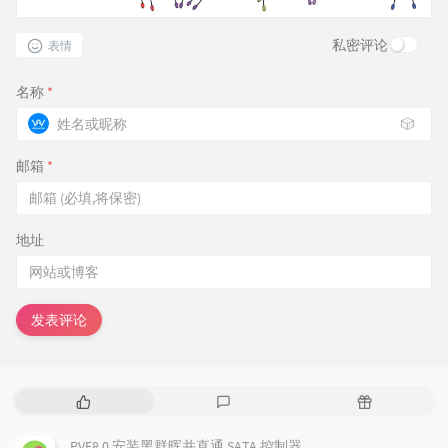
私密评论
表情
名称
*
🎲
邮箱
*
地址
发表评论
热
最
随
门
新
机
文
评
文
PVE8.0 安装黑群晖并直通 SATA 控制器