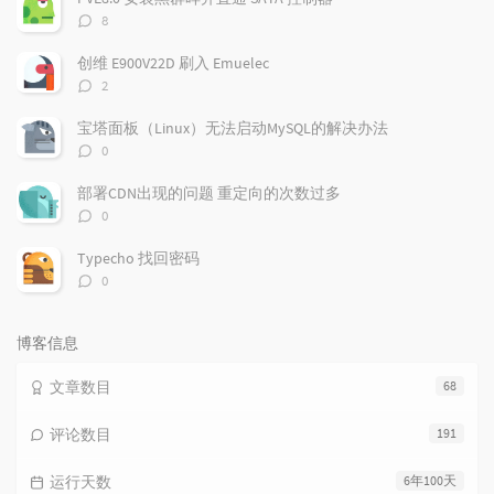
章
论
章
评
8
论
数：
创维 E900V22D 刷入 Emuelec
评
2
论
数：
宝塔面板（Linux）无法启动MySQL的解决办法
评
0
论
数：
部署CDN出现的问题 重定向的次数过多
评
0
论
数：
Typecho 找回密码
评
0
论
数：
博客信息
文章数目
68
评论数目
191
运行天数
6年100天