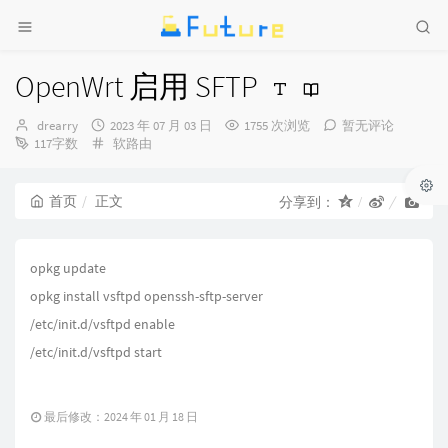
OpenWrt 启用 SFTP
博
发
drearry
2023 年 07 月 03 日
1755 次浏览
暂无评论
主：
布
分
117字数
软路由
时
类：
间：
首页
正文
分享到：
opkg update
opkg install vsftpd openssh-sftp-server
/etc/init.d/vsftpd enable
/etc/init.d/vsftpd start
最后修改：2024 年 01 月 18 日