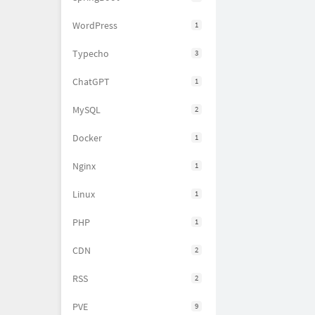
WordPress
1
Typecho
3
ChatGPT
1
MySQL
2
Docker
1
Nginx
1
Linux
1
PHP
1
CDN
2
RSS
2
PVE
9