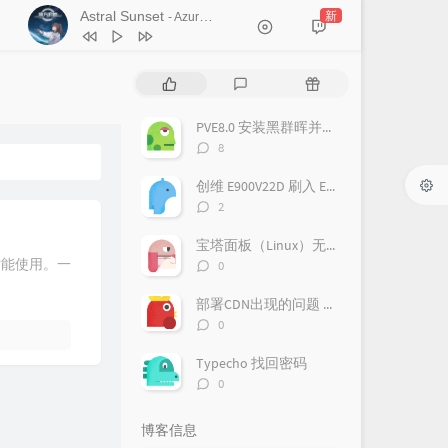
Astral Sunset
新
- Azure Lag
1
Astral Sunset
Azure Lag
热
最
随
2
Drift
Azure Lag
门
新
机
文
评
文
PVE8.0 安装黑群晖并直通 SATA 控制器
3
Letter
Azure Lag
章
论
章
评
8
4
皆得所愿 -「祈福」
时空储蓄罐
论
数：
创维 E900V22D 刷入 Emuelec
5
夜航星 (Night Voyager)
评
2
蔡明希（不才） / 三体宇宙
论
6
仰望星空
张杰
数：
宝塔面板（Linux）无法启动MySQL的解决办法
7
夜空中最亮的星 (Live)
张杰
评
才能使用。一
0
论
8
Believe Me
阿保剛
数：
部署CDN出现的问题 重定向的次数过多
评
0
论
数：
Typecho 找回密码
评
0
论
数：
博客信息