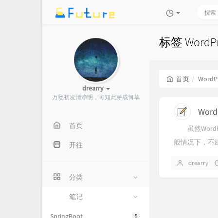
标签 Word
首页
WordP
drearry
万物初发清净明，可知此芽成何草
Wor
首页
虽然Word
般情况下，不建
开往
drearry
分类
笔记
SpringBoot
5