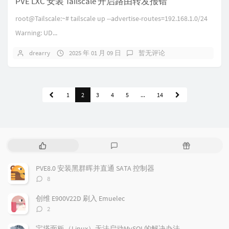
PVE LXC 安装 Tailscale 开启路由转发报错
root@Tailscale:~# tailscale up --advertise-routes=192.168.1.0/24
Warning: UD...
drearry
2025 年 01 月 09 日
暂无评论
1
2
3
4
5
...
14
热
最
随
门
新
机
文
评
文
PVE8.0 安装黑群晖并直通 SATA 控制器
章
论
章
评
8
论
数：
创维 E900V22D 刷入 Emuelec
评
2
论
数：
宝塔面板（Linux）无法启动MySQL的解决办法