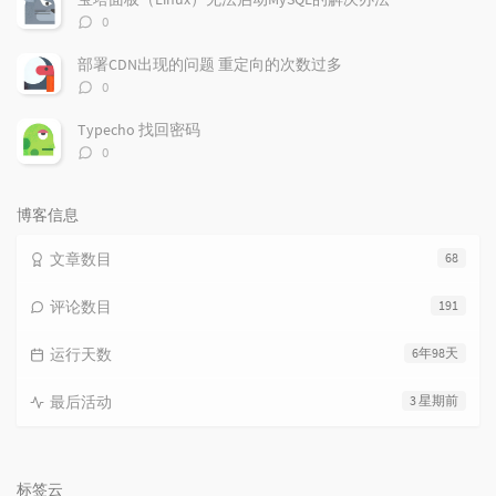
评
0
论
数：
部署CDN出现的问题 重定向的次数过多
评
0
论
数：
Typecho 找回密码
评
0
论
数：
博客信息
文章数目
68
评论数目
191
运行天数
6年98天
最后活动
3 星期前
标签云